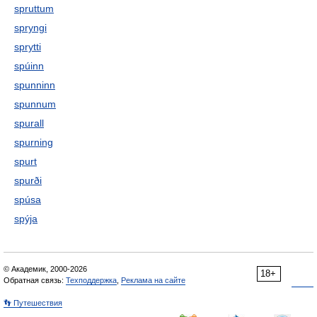
spruttum
spryngi
sprytti
spúinn
spunninn
spunnum
spurall
spurning
spurt
spurði
spúsa
spýja
© Академик, 2000-2026
18+
Обратная связь:
Техподдержка
,
Реклама на сайте
👣 Путешествия