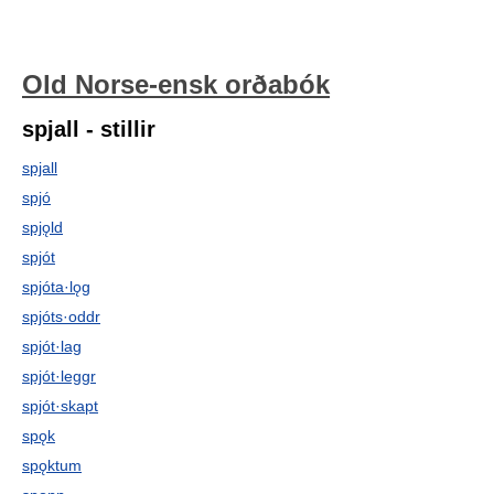
Old Norse-ensk orðabók
spjall - stillir
spjall
spjó
spjǫld
spjót
spjóta·lǫg
spjóts·oddr
spjót·lag
spjót·leggr
spjót·skapt
spǫk
spǫktum