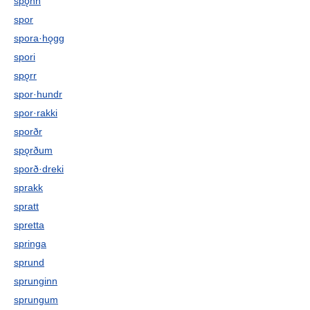
spǫnn
spor
spora·hǫgg
spori
spǫrr
spor·hundr
spor·rakki
sporðr
spǫrðum
sporð·dreki
sprakk
spratt
spretta
springa
sprund
sprunginn
sprungum